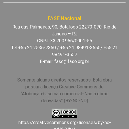
FASE Nacional
Rua das Palmeiras, 90, Botafogo 22270-070, Rio de
Janeiro – RJ
CNPJ: 33.700.956/0001-55
Tel:+55 21 2536-7350 / +55 21 98491-3550/ +55 21
98491-3557
E-mail:
fase@fase.org.br
Somente alguns direitos reservados. Esta obra
possui a licença Creative Commons de
“Atribuição+Uso não comercial+Não a obras
derivadas” (BY-NC-ND)
https://creativecommons.org/licenses/by-nc-