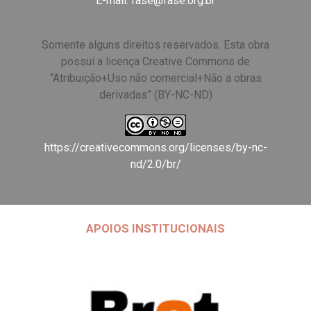
E-mail:
fase@fase.org.br
Somente alguns direitos reservados. Esta obra
possui a licença Creative Commons de
“Atribuição+Uso não comercial+Não a obras
derivadas” (BY-NC-ND)
https://creativecommons.org/licenses/by-nc-
nd/2.0/br/
APOIOS INSTITUCIONAIS