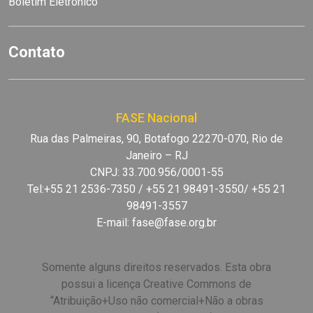
Boletim Eletrônico
Contato
FASE Nacional
Rua das Palmeiras, 90, Botafogo 22270-070, Rio de
Janeiro – RJ
CNPJ: 33.700.956/0001-55
Tel:+55 21 2536-7350 / +55 21 98491-3550/ +55 21
98491-3557
E-mail:
fase@fase.org.br
Somente alguns direitos reservados. Esta obra
possui a licença Creative Commons de
“Atribuição+Uso não comercial+Não a obras