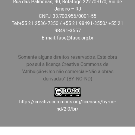
Rua das Palmeiras, 90, Botafogo 22270-070, Rio de
Janeiro – RJ
CNPJ: 33.700.956/0001-55
Tel:+55 21 2536-7350 / +55 21 98491-3550/ +55 21
98491-3557
E-mail:
fase@fase.org.br
Somente alguns direitos reservados. Esta obra
possui a licença Creative Commons de
“Atribuição+Uso não comercial+Não a obras
derivadas” (BY-NC-ND)
https://creativecommons.org/licenses/by-nc-
nd/2.0/br/