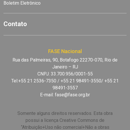
Boletim Eletrônico
Contato
FASE Nacional
Rua das Palmeiras, 90, Botafogo 22270-070, Rio de
Janeiro – RJ
CNPJ: 33.700.956/0001-55
Tel:+55 21 2536-7350 / +55 21 98491-3550/ +55 21
98491-3557
E-mail:
fase@fase.org.br
Somente alguns direitos reservados. Esta obra
possui a licença Creative Commons de
“Atribuição+Uso não comercial+Não a obras