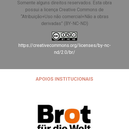
Somente alguns direitos reservados. Esta obra
possui a licença Creative Commons de
“Atribuição+Uso não comercial+Não a obras
derivadas” (BY-NC-ND)
https://creativecommons.org/licenses/by-nc-
nd/2.0/br/
APOIOS INSTITUCIONAIS