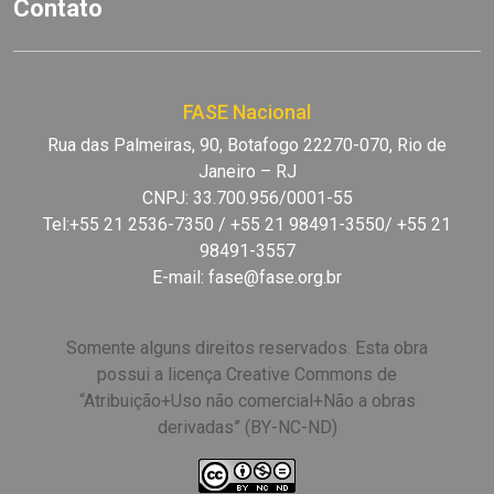
Contato
FASE Nacional
Rua das Palmeiras, 90, Botafogo 22270-070, Rio de
Janeiro – RJ
CNPJ: 33.700.956/0001-55
Tel:+55 21 2536-7350 / +55 21 98491-3550/ +55 21
98491-3557
E-mail:
fase@fase.org.br
Somente alguns direitos reservados. Esta obra
possui a licença Creative Commons de
“Atribuição+Uso não comercial+Não a obras
derivadas” (BY-NC-ND)