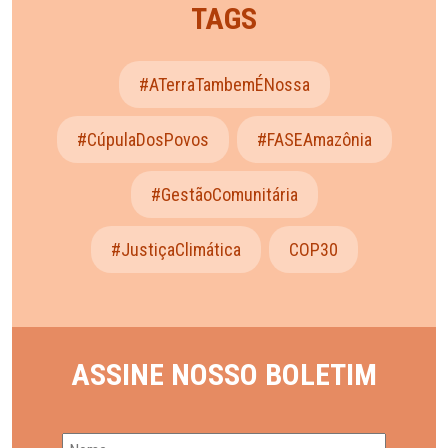
TAGS
#ATerraTambemÉNossa
#CúpulaDosPovos
#FASEAmazônia
#GestãoComunitária
#JustiçaClimática
COP30
ASSINE NOSSO BOLETIM