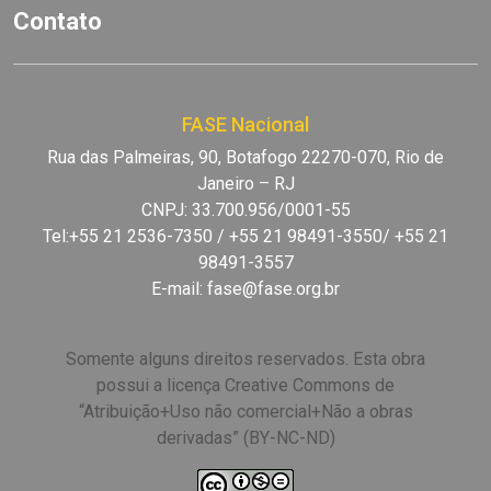
Contato
FASE Nacional
Rua das Palmeiras, 90, Botafogo 22270-070, Rio de
Janeiro – RJ
CNPJ: 33.700.956/0001-55
Tel:+55 21 2536-7350 / +55 21 98491-3550/ +55 21
98491-3557
E-mail:
fase@fase.org.br
Somente alguns direitos reservados. Esta obra
possui a licença Creative Commons de
“Atribuição+Uso não comercial+Não a obras
derivadas” (BY-NC-ND)