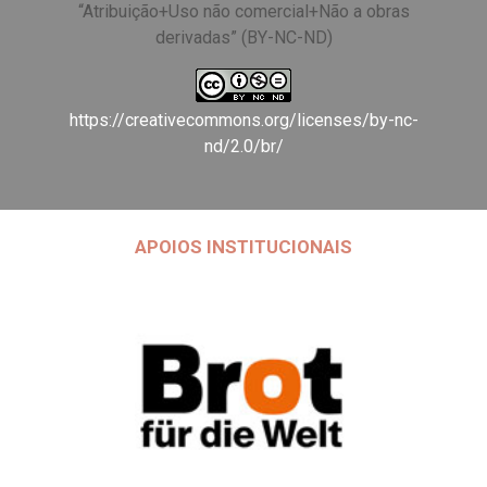
“Atribuição+Uso não comercial+Não a obras
derivadas” (BY-NC-ND)
https://creativecommons.org/licenses/by-nc-
nd/2.0/br/
APOIOS INSTITUCIONAIS