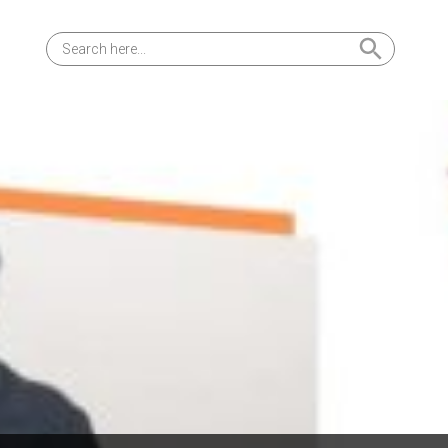
Search Button
Search
for: