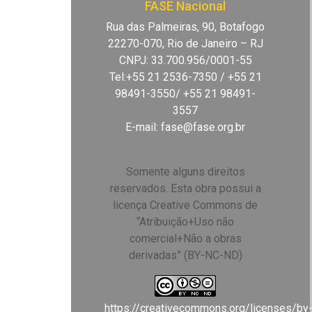
FASE Nacional
Rua das Palmeiras, 90, Botafogo
22270-070, Rio de Janeiro – RJ
CNPJ: 33.700.956/0001-55
Tel:+55 21 2536-7350 / +55 21
98491-3550/ +55 21 98491-
3557
E-mail:
fase@fase.org.br
Somente alguns direitos
reservados. Esta obra possui a
licença Creative Commons de
“Atribuição+Uso não
comercial+Não a obras
derivadas” (BY-NC-ND)
https://creativecommons.org/licenses/by