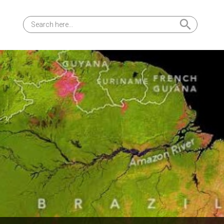
Search Button
Search
for: