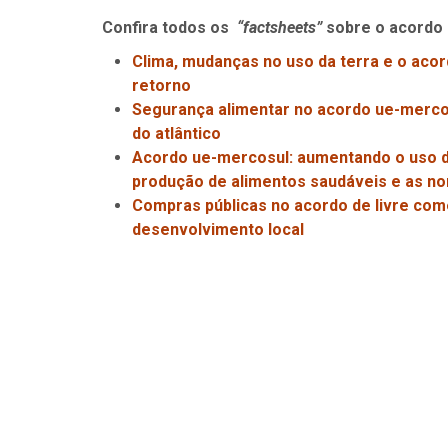
Confira todos os
“factsheets”
sobre o acordo
C
lima, mudanças no uso da terra e o aco
retorno
S
egurança alimentar no acordo ue-mercos
do atlântico
A
cordo ue-mercosul: aumentando o uso d
produção de alimentos saudáveis e as n
Compras públicas no acordo de livre comé
desenvolvimento local