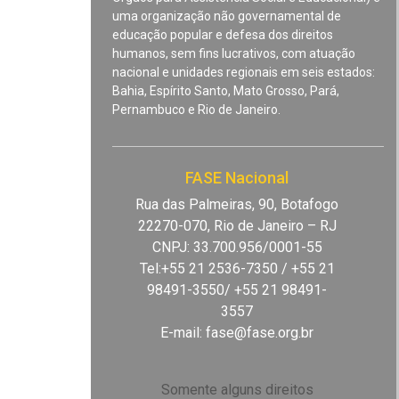
uma organização não governamental de
educação popular e defesa dos direitos
humanos, sem fins lucrativos, com atuação
nacional e unidades regionais em seis estados:
Bahia, Espírito Santo, Mato Grosso, Pará,
Pernambuco e Rio de Janeiro.
FASE Nacional
Rua das Palmeiras, 90, Botafogo
22270-070, Rio de Janeiro – RJ
CNPJ: 33.700.956/0001-55
Tel:+55 21 2536-7350 / +55 21
98491-3550/ +55 21 98491-
3557
E-mail:
fase@fase.org.br
Somente alguns direitos