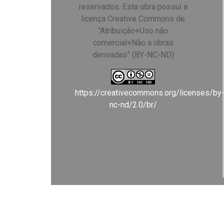
reservados. Esta obra possui a
licença Creative Commons de
“Atribuição+Uso não
comercial+Não a obras
derivadas” (BY-NC-ND)
https://creativecommons.org/licenses/by
nc-nd/2.0/br/