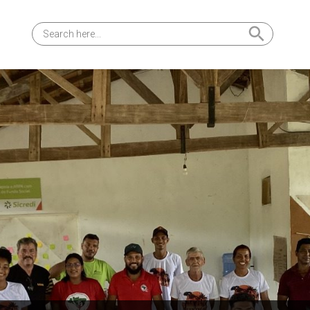
Search Button
Search
for: