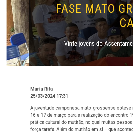
FASE MATO G
C
Vinte jovens do Assentame
Maria Rita
25/03/2024 17:31
A juventude camponesa mato-grossense esteve r
16 e 17 de março para a realização do encontro “
prática cultural do mutirão, no qual muitas pesso
força tarefa. Além do mutirão em si – que acont