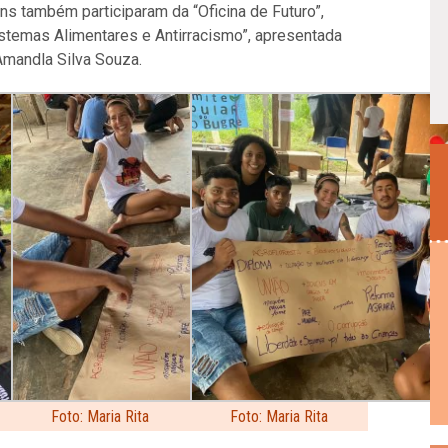
ns também participaram da “Oficina de Futuro”,
“Sistemas Alimentares e Antirracismo”, apresentada
 Amandla Silva Souza.
Foto: Maria Rita
Foto: Maria Rita