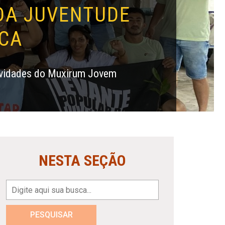
DA JUVENTUDE
CA
tividades do Muxirum Jovem
NESTA SEÇÃO
PESQUISAR