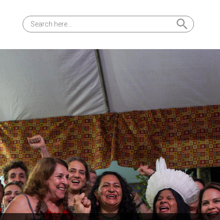
Search Button
Search
for: