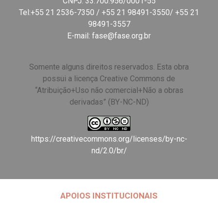
CNPJ: 33.700.956/0001-55
Tel:+55 21 2536-7350 / +55 21 98491-3550/ +55 21
98491-3557
E-mail:
fase@fase.org.br
Somente alguns direitos reservados. Esta obra
possui a licença Creative Commons de
“Atribuição+Uso não comercial+Não a obras
derivadas” (BY-NC-ND)
https://creativecommons.org/licenses/by-nc-
nd/2.0/br/
APOIOS INSTITUCIONAIS