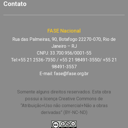
Contato
FASE Nacional
Rua das Palmeiras, 90, Botafogo 22270-070, Rio de
Janeiro – RJ
CNPJ: 33.700.956/0001-55
Tel:+55 21 2536-7350 / +55 21 98491-3550/ +55 21
98491-3557
E-mail:
fase@fase.org.br
Somente alguns direitos reservados. Esta obra
possui a licença Creative Commons de
“Atribuição+Uso não comercial+Não a obras
derivadas” (BY-NC-ND)