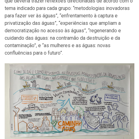
que deveria trazer reflexões direcionadas de acordo com o
tema indicado para cada grupo: “m
etodologias inovadoras
para fazer ver às águas”, “e
nfrentamento à captura e
privatização das águas”, “e
xperiências que ampliam a
democratização no acesso às águas”, “r
egenerando e
cuidando das águas: na contramão da destruição e da
contaminação”, e “a
s mulheres e as águas: novas
confluências para o futuro”.