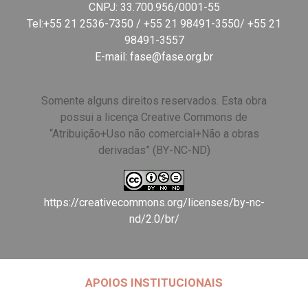
CNPJ: 33.700.956/0001-55
Tel:+55 21 2536-7350 / +55 21 98491-3550/ +55 21
98491-3557
E-mail:
fase@fase.org.br
Somente alguns direitos reservados. Esta obra
possui a licença Creative Commons de
“Atribuição+Uso não comercial+Não a obras
derivadas” (BY-NC-ND)
https://creativecommons.org/licenses/by-nc-
nd/2.0/br/
APOIOS INSTITUCIONAIS