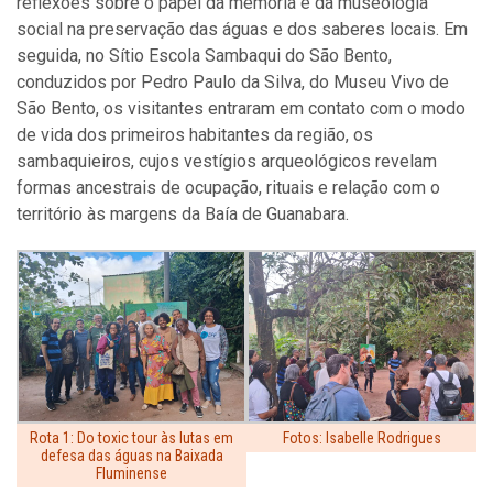
reflexões sobre o papel da memória e da museologia
social na preservação das águas e dos saberes locais. Em
seguida, no Sítio Escola Sambaqui do São Bento,
conduzidos por Pedro Paulo da Silva, do Museu Vivo de
São Bento, os visitantes entraram em contato com o modo
de vida dos primeiros habitantes da região, os
sambaquieiros, cujos vestígios arqueológicos revelam
formas ancestrais de ocupação, rituais e relação com o
território às margens da Baía de Guanabara.
Rota 1: Do toxic tour às lutas em
Fotos: Isabelle Rodrigues
defesa das águas na Baixada
Fluminense