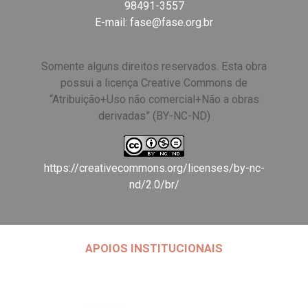
98491-3557
E-mail:
fase@fase.org.br
Somente alguns direitos reservados. Esta obra
possui a licença Creative Commons de
“Atribuição+Uso não comercial+Não a obras
derivadas” (BY-NC-ND)
https://creativecommons.org/licenses/by-nc-
nd/2.0/br/
APOIOS INSTITUCIONAIS