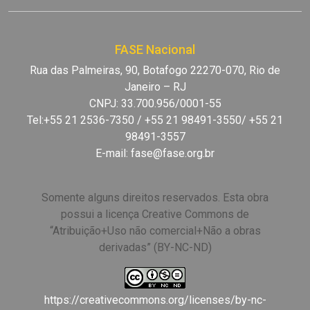
FASE Nacional
Rua das Palmeiras, 90, Botafogo 22270-070, Rio de
Janeiro – RJ
CNPJ: 33.700.956/0001-55
Tel:+55 21 2536-7350 / +55 21 98491-3550/ +55 21
98491-3557
E-mail:
fase@fase.org.br
Somente alguns direitos reservados. Esta obra
possui a licença Creative Commons de
“Atribuição+Uso não comercial+Não a obras
derivadas” (BY-NC-ND)
https://creativecommons.org/licenses/by-nc-