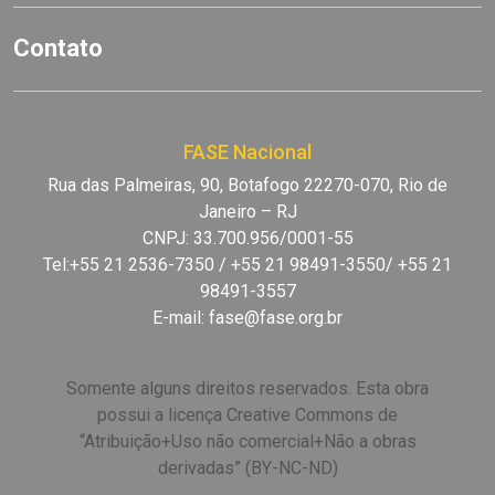
Contato
FASE Nacional
Rua das Palmeiras, 90, Botafogo 22270-070, Rio de
Janeiro – RJ
CNPJ: 33.700.956/0001-55
Tel:+55 21 2536-7350 / +55 21 98491-3550/ +55 21
98491-3557
E-mail:
fase@fase.org.br
Somente alguns direitos reservados. Esta obra
possui a licença Creative Commons de
“Atribuição+Uso não comercial+Não a obras
derivadas” (BY-NC-ND)