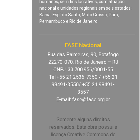
humanos, sem fins lucrativos, com atuação
nacional e unidades regionais em seis estados:
Bahia, Espírito Santo, Mato Grosso, Pará,
Pernambuco e Rio de Janeiro.
FASE Nacional
Rua das Palmeiras, 90, Botafogo
22270-070, Rio de Janeiro – RJ
CNPJ: 33.700.956/0001-55
Tel:+55 21 2536-7350 / +55 21
98491-3550/ +55 21 98491-
3557
E-mail:
fase@fase.org.br
Somente alguns direitos
reservados. Esta obra possui a
licença Creative Commons de