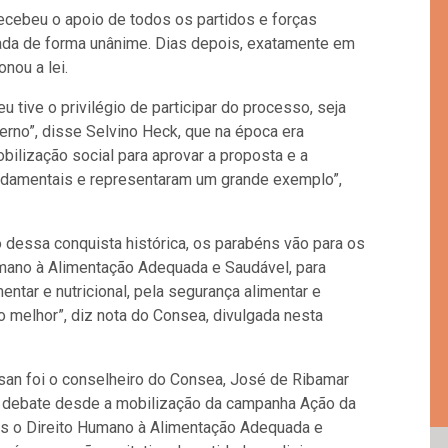
ecebeu o apoio de todos os partidos e forças
ovada de forma unânime. Dias depois, exatamente em
nou a lei.
 tive o privilégio de participar do processo, seja
erno”, disse Selvino Heck, que na época era
bilização social para aprovar a proposta e a
ndamentais e representaram um grande exemplo”,
o dessa conquista histórica, os parabéns vão para os
mano à Alimentação Adequada e Saudável, para
ntar e nutricional, pela segurança alimentar e
o melhor”, diz nota do Consea, divulgada nesta
san foi o conselheiro do Consea, José de Ribamar
e debate desde a mobilização da campanha Ação da
os o Direito Humano à Alimentação Adequada e