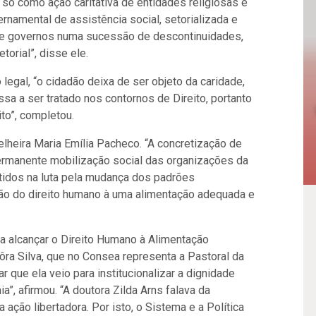
só como ação caritativa de entidades religiosas e
ernamental de assistência social, setorializada e
 de governos numa sucessão de descontinuidades,
torial”, disse ele.
egal, “o cidadão deixa de ser objeto da caridade,
assa a ser tratado nos contornos de Direito, portanto
ito”, completou.
elheira Maria Emília Pacheco. “A concretização de
 permanente mobilização social das organizações da
idos na luta pela mudança dos padrões
ão do direito humano à uma alimentação adequada e
ra alcançar o Direito Humano à Alimentação
ra Silva, que no Consea representa a Pastoral da
r que ela veio para institucionalizar a dignidade
a”, afirmou. “A doutora Zilda Arns falava da
ação libertadora. Por isto, o Sistema e a Política