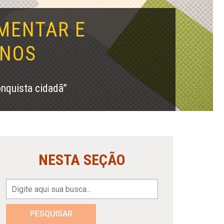
IMENTAR E
ANOS
nquista cidadã”
NESTA SEÇÃO
PESQUISAR