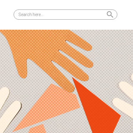
Search Button
Search
for: