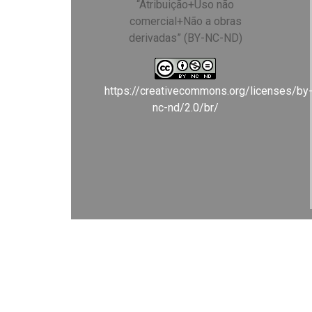
“Atribuição+Uso não
comercial+Não a obras
derivadas” (BY-NC-ND)
https://creativecommons.org/licenses/by
nc-nd/2.0/br/