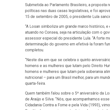
Submetida ao Parlamento Brasileiro, a proposta r
políticas nas duas casas legislativas, e foi apr
15 de setembro de 2005, o presidente Lula sancio
“A Losan simboliza um grande marco histórico, e eu
atuando no Consea, seja na articulação com o gov
assessor especial do presidente Lula. “A forte mo
determinação do governo em efetivá-la foram fu
completou.
“Neste dia em que se celebra o quinto aniversári
homens e as mulheres que lutam pelo Direito Hu
homens e mulheres que lutam pela soberania alime
nutricional – para um Brasil melhor, para um mund
quarta-feira.
Quem também falou sobre o 5º aniversário da Lo
de Araújo e Silva. “Nós, que acompanhamos ess
Cidadania Contra a Fome e pela Vida (1993), vim