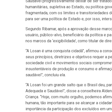
Saudável progressivamente deixar de ser tratado 
humanitárias, supletiva ao Estado, ou política gov
fragmentada, com os limites e transitoriedades
para ser uma política de Estado e, por isso, interse
Segundo Ribamar, após a aprovação desse marco l
usuário, público-alvo, beneficiário da política e p
nos marcos da ‘exigibilidade’, como titular de dire
“A Losan é uma conquista cidadã”, afirmou a cons
seus princípios, diretrizes e objetivos requer a
sociedade civil e movimentos sociais compromet
insustentáveis de produção e consumo e afirmaç
saudável”, concluiu ela.
“A Losan foi um grande salto que o Brasil deu, pa
Adequada e Saudável”, disse a conselheira Aldenô
Criança. “Hoje, com muito orgulho, podemos afirma
humana, tão importante para se alcançar a cidadani
importância da participação dos excluídos em uma 