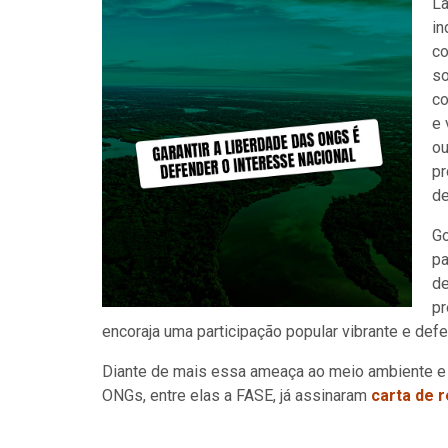
La
in
co
so
co
e 
ou
pr
de
Go
pa
de
pr
encoraja uma participação popular vibrante e defe
Diante de mais essa ameaça ao meio ambiente e
ONGs, entre elas a FASE, já assinaram
carta de 