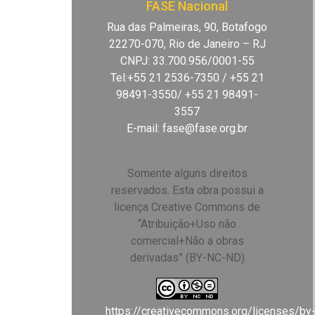
FASE Nacional
Rua das Palmeiras, 90, Botafogo
22270-070, Rio de Janeiro – RJ
CNPJ: 33.700.956/0001-55
Tel:+55 21 2536-7350 / +55 21
98491-3550/ +55 21 98491-
3557
E-mail:
fase@fase.org.br
Somente alguns direitos
reservados. Esta obra possui a
licença Creative Commons de
“Atribuição+Uso não
comercial+Não a obras
derivadas” (BY-NC-ND)
https://creativecommons.org/licenses/by