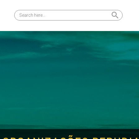
Search Button
Search
for: