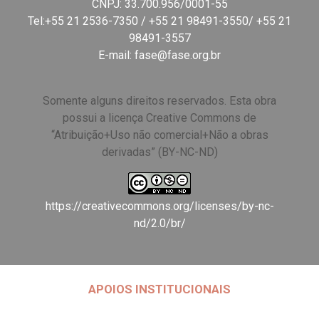
CNPJ: 33.700.956/0001-55
Tel:+55 21 2536-7350 / +55 21 98491-3550/ +55 21
98491-3557
E-mail:
fase@fase.org.br
Somente alguns direitos reservados. Esta obra
possui a licença Creative Commons de
“Atribuição+Uso não comercial+Não a obras
derivadas” (BY-NC-ND)
https://creativecommons.org/licenses/by-nc-
nd/2.0/br/
APOIOS INSTITUCIONAIS