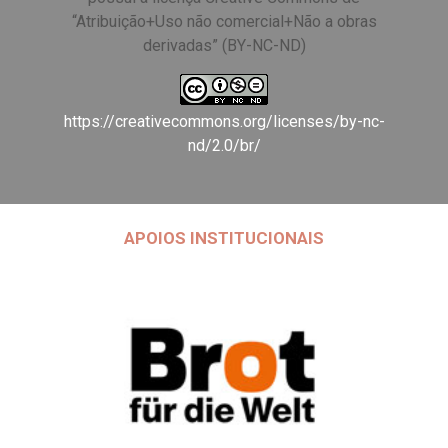
“Atribuição+Uso não comercial+Não a obras
derivadas” (BY-NC-ND)
https://creativecommons.org/licenses/by-nc-
nd/2.0/br/
APOIOS INSTITUCIONAIS