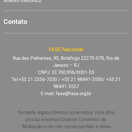
Boletim Eletrônico
Contato
FASE Nacional
Rua das Palmeiras, 90, Botafogo 22270-070, Rio de
Janeiro – RJ
CNPJ: 33.700.956/0001-55
Tel:+55 21 2536-7350 / +55 21 98491-3550/ +55 21
98491-3557
E-mail:
fase@fase.org.br
Somente alguns direitos reservados. Esta obra
possui a licença Creative Commons de
“Atribuição+Uso não comercial+Não a obras