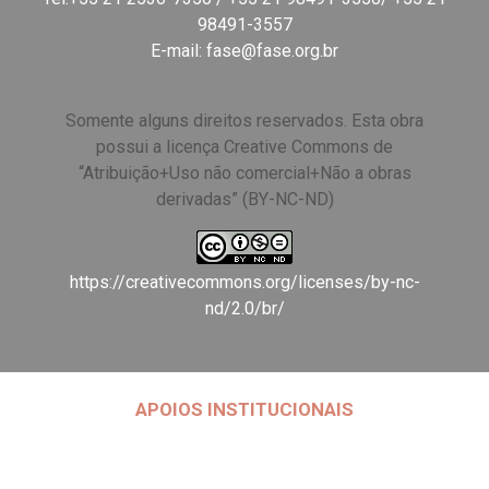
98491-3557
E-mail:
fase@fase.org.br
Somente alguns direitos reservados. Esta obra
possui a licença Creative Commons de
“Atribuição+Uso não comercial+Não a obras
derivadas” (BY-NC-ND)
https://creativecommons.org/licenses/by-nc-
nd/2.0/br/
APOIOS INSTITUCIONAIS