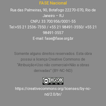
FASE Nacional
Rua das Palmeiras, 90, Botafogo 22270-070, Rio de
Janeiro – RJ
CNPJ: 33.700.956/0001-55
Tel:+55 21 2536-7350 / +55 21 98491-3550/ +55 21
98491-3557
E-mail:
fase@fase.org.br
Somente alguns direitos reservados. Esta obra
possui a licença Creative Commons de
“Atribuição+Uso não comercial+Não a obras
derivadas” (BY-NC-ND)
https://creativecommons.org/licenses/by-nc-
nd/2.0/br/