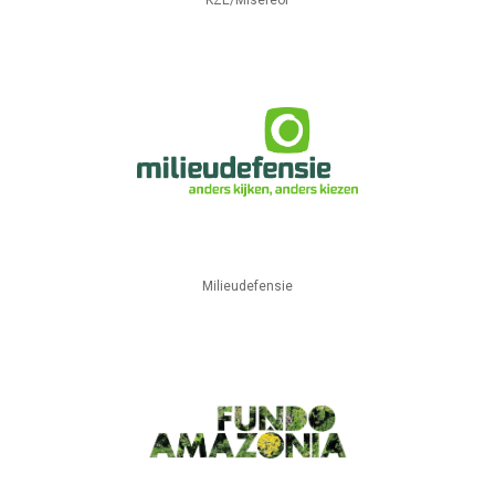
KZE/Misereor
Milieudefensie