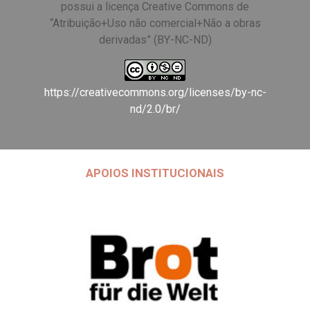
possui a licença Creative Commons de
“Atribuição+Uso não comercial+Não a obras
derivadas” (BY-NC-ND)
https://creativecommons.org/licenses/by-nc-
nd/2.0/br/
APOIOS INSTITUCIONAIS