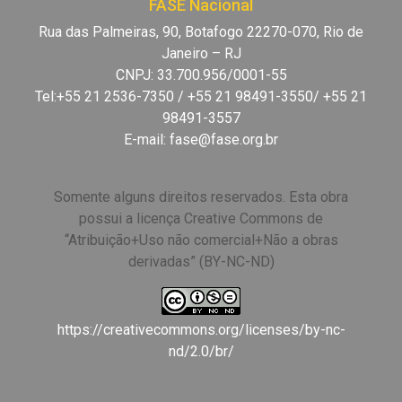
FASE Nacional
Rua das Palmeiras, 90, Botafogo 22270-070, Rio de
Janeiro – RJ
CNPJ: 33.700.956/0001-55
Tel:+55 21 2536-7350 / +55 21 98491-3550/ +55 21
98491-3557
E-mail:
fase@fase.org.br
Somente alguns direitos reservados. Esta obra
possui a licença Creative Commons de
“Atribuição+Uso não comercial+Não a obras
derivadas” (BY-NC-ND)
https://creativecommons.org/licenses/by-nc-
nd/2.0/br/