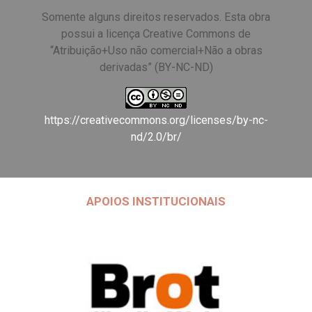
Somente alguns direitos reservados. Esta obra
possui a licença Creative Commons de
“Atribuição+Uso não comercial+Não a obras
derivadas” (BY-NC-ND)
https://creativecommons.org/licenses/by-nc-
nd/2.0/br/
APOIOS INSTITUCIONAIS