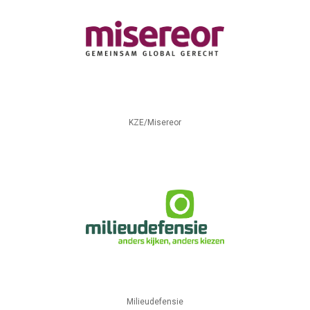
KZE/Misereor
Milieudefensie