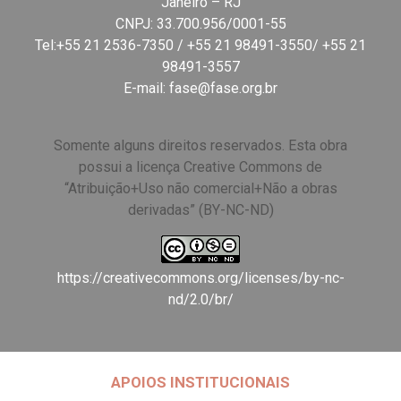
Janeiro – RJ
CNPJ: 33.700.956/0001-55
Tel:+55 21 2536-7350 / +55 21 98491-3550/ +55 21
98491-3557
E-mail:
fase@fase.org.br
Somente alguns direitos reservados. Esta obra
possui a licença Creative Commons de
“Atribuição+Uso não comercial+Não a obras
derivadas” (BY-NC-ND)
https://creativecommons.org/licenses/by-nc-
nd/2.0/br/
APOIOS INSTITUCIONAIS