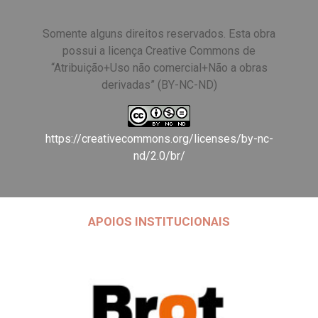
Somente alguns direitos reservados. Esta obra
possui a licença Creative Commons de
“Atribuição+Uso não comercial+Não a obras
derivadas” (BY-NC-ND)
https://creativecommons.org/licenses/by-nc-
nd/2.0/br/
APOIOS INSTITUCIONAIS