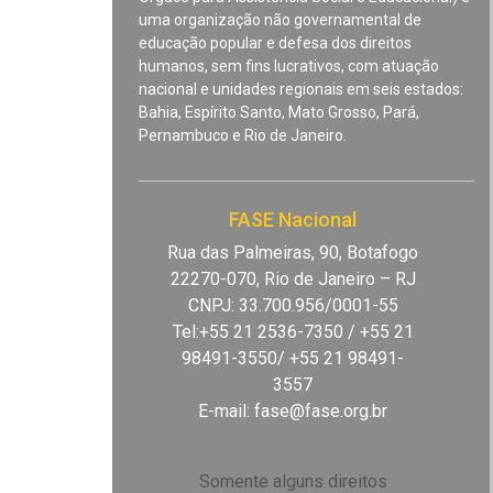
uma organização não governamental de
educação popular e defesa dos direitos
humanos, sem fins lucrativos, com atuação
nacional e unidades regionais em seis estados:
Bahia, Espírito Santo, Mato Grosso, Pará,
Pernambuco e Rio de Janeiro.
FASE Nacional
Rua das Palmeiras, 90, Botafogo
22270-070, Rio de Janeiro – RJ
CNPJ: 33.700.956/0001-55
Tel:+55 21 2536-7350 / +55 21
98491-3550/ +55 21 98491-
3557
E-mail:
fase@fase.org.br
Somente alguns direitos