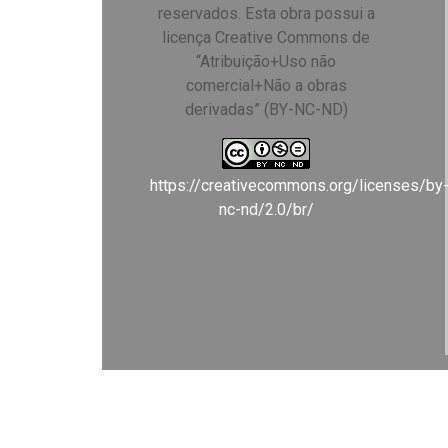
reservados. Esta obra possui a
licença Creative Commons de
“Atribuição+Uso não
comercial+Não a obras
derivadas” (BY-NC-ND)
https://creativecommons.org/licenses/by
nc-nd/2.0/br/