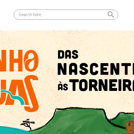
Search Button
Search
for: