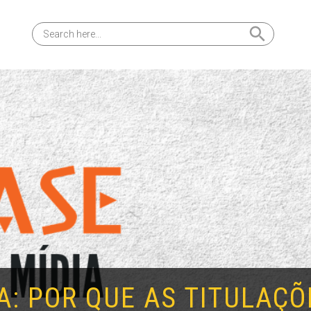
Search Button
Search
for:
A: POR QUE AS TITULAÇ