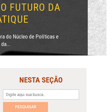
O FUTURO DA
ATIQUE
ra do Núcleo de Políticas e
r da…
NESTA SEÇÃO
PESQUISAR