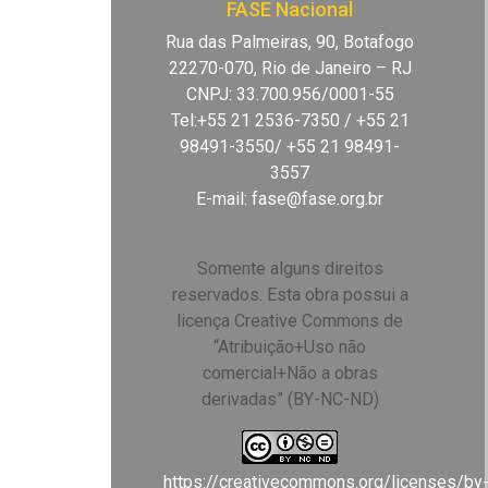
FASE Nacional
Rua das Palmeiras, 90, Botafogo
22270-070, Rio de Janeiro – RJ
CNPJ: 33.700.956/0001-55
Tel:+55 21 2536-7350 / +55 21
98491-3550/ +55 21 98491-
3557
E-mail:
fase@fase.org.br
Somente alguns direitos
reservados. Esta obra possui a
licença Creative Commons de
“Atribuição+Uso não
comercial+Não a obras
derivadas” (BY-NC-ND)
https://creativecommons.org/licenses/by