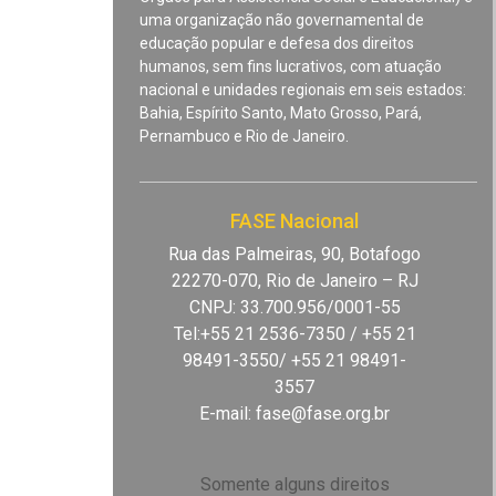
uma organização não governamental de
educação popular e defesa dos direitos
humanos, sem fins lucrativos, com atuação
nacional e unidades regionais em seis estados:
Bahia, Espírito Santo, Mato Grosso, Pará,
Pernambuco e Rio de Janeiro.
FASE Nacional
Rua das Palmeiras, 90, Botafogo
22270-070, Rio de Janeiro – RJ
CNPJ: 33.700.956/0001-55
Tel:+55 21 2536-7350 / +55 21
98491-3550/ +55 21 98491-
3557
E-mail:
fase@fase.org.br
Somente alguns direitos