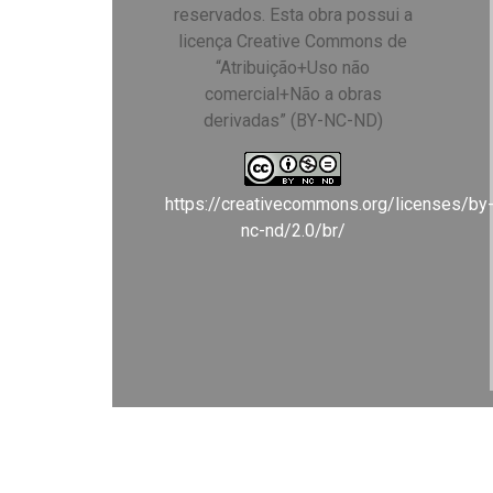
reservados. Esta obra possui a
licença Creative Commons de
“Atribuição+Uso não
comercial+Não a obras
derivadas” (BY-NC-ND)
https://creativecommons.org/licenses/by
nc-nd/2.0/br/