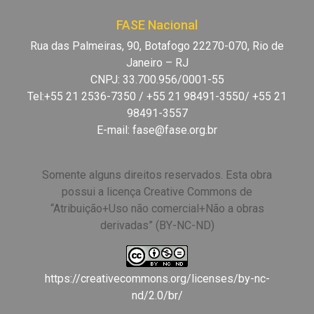
FASE Nacional
Rua das Palmeiras, 90, Botafogo 22270-070, Rio de
Janeiro – RJ
CNPJ: 33.700.956/0001-55
Tel:+55 21 2536-7350 / +55 21 98491-3550/ +55 21
98491-3557
E-mail:
fase@fase.org.br
Somente alguns direitos reservados. Esta obra
possui a licença Creative Commons de
“Atribuição+Uso não comercial+Não a obras
derivadas” (BY-NC-ND)
https://creativecommons.org/licenses/by-nc-
nd/2.0/br/