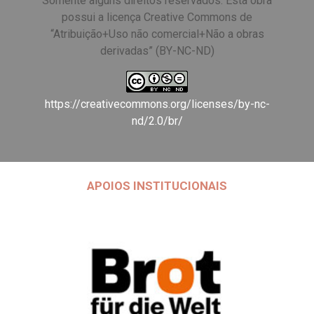
Somente alguns direitos reservados. Esta obra
possui a licença Creative Commons de
“Atribuição+Uso não comercial+Não a obras
derivadas” (BY-NC-ND)
https://creativecommons.org/licenses/by-nc-
nd/2.0/br/
APOIOS INSTITUCIONAIS