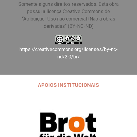
Somente alguns direitos reservados. Esta obra
possui a licença Creative Commons de
“Atribuição+Uso não comercial+Não a obras
derivadas” (BY-NC-ND)
https://creativecommons.org/licenses/by-nc-
nd/2.0/br/
APOIOS INSTITUCIONAIS