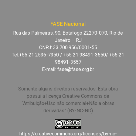
FASE Nacional
Rua das Palmeiras, 90, Botafogo 22270-070, Rio de
Janeiro – RJ
CNPJ: 33.700.956/0001-55
Tel:+55 21 2536-7350 / +55 21 98491-3550/ +55 21
98491-3557
E-mail:
fase@fase.org.br
Somente alguns direitos reservados. Esta obra
possui a licença Creative Commons de
“Atribuição+Uso não comercial+Não a obras
derivadas” (BY-NC-ND)
https://creativecommons.org/licenses/by-nc-