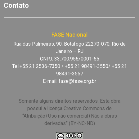
Contato
FASE Nacional
Rua das Palmeiras, 90, Botafogo 22270-070, Rio de
Janeiro – RJ
CNPJ: 33.700.956/0001-55
Tel:+55 21 2536-7350 / +55 21 98491-3550/ +55 21
98491-3557
E-mail:
fase@fase.org.br
Somente alguns direitos reservados. Esta obra
possui a licença Creative Commons de
“Atribuição+Uso não comercial+Não a obras
derivadas” (BY-NC-ND)