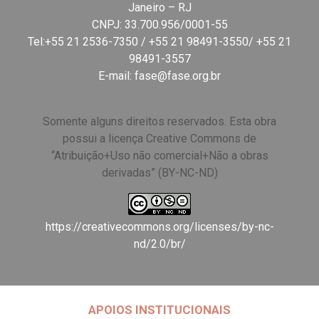
Janeiro – RJ
CNPJ: 33.700.956/0001-55
Tel:+55 21 2536-7350 / +55 21 98491-3550/ +55 21
98491-3557
E-mail:
fase@fase.org.br
Somente alguns direitos reservados. Esta obra
possui a licença Creative Commons de
“Atribuição+Uso não comercial+Não a obras
derivadas” (BY-NC-ND)
https://creativecommons.org/licenses/by-nc-
nd/2.0/br/
APOIOS INSTITUCIONAIS