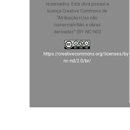
reservados. Esta obra possui a
licença Creative Commons de
“Atribuição+Uso não
comercial+Não a obras
derivadas” (BY-NC-ND)
https://creativecommons.org/licenses/by
nc-nd/2.0/br/