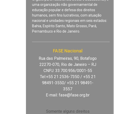
uma organização não governamental de
educação popular e defesa dos direitos
humanos, sem fins lucrativos, com atuação
nacional e unidades regionais em seis estados:
Bahia, Espírito Santo, Mato Grosso, Pará,
Pernambuco e Rio de Janeiro.
FASE Nacional
Rua das Palmeiras, 90, Botafogo
22270-070, Rio de Janeiro – RJ
CNPJ: 33.700.956/0001-55
Tel:+55 21 2536-7350 / +55 21
98491-3550/ +55 21 98491-
3557
E-mail:
fase@fase.org.br
Somente alguns direitos