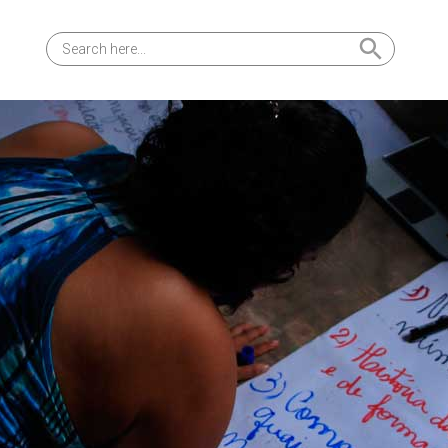
Search Button
Search
for: