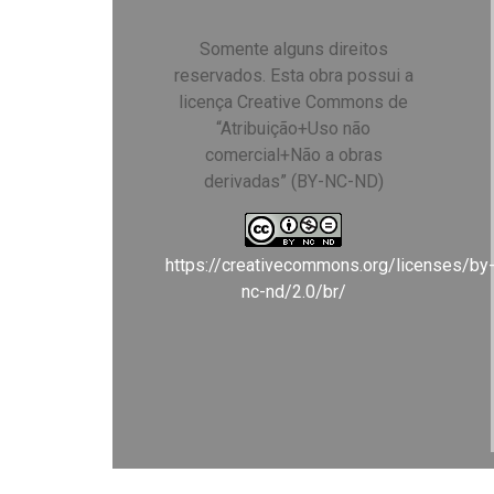
Somente alguns direitos
reservados. Esta obra possui a
licença Creative Commons de
“Atribuição+Uso não
comercial+Não a obras
derivadas” (BY-NC-ND)
https://creativecommons.org/licenses/by
nc-nd/2.0/br/