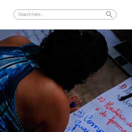
Search Button
Search
for: