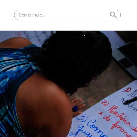
Search Button
Search
for: