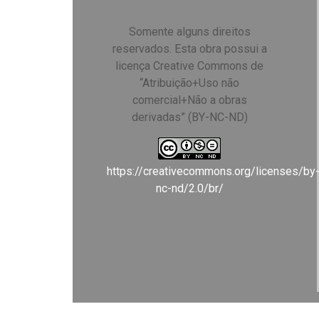
Somente alguns direitos
reservados. Esta obra possui a
licença Creative Commons de
“Atribuição+Uso não
comercial+Não a obras
derivadas” (BY-NC-ND)
https://creativecommons.org/licenses/by
nc-nd/2.0/br/