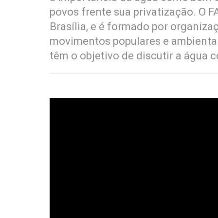
povos frente sua privatização. O
Brasília, e é formado por organizaç
movimentos populares e ambientais
têm o objetivo de discutir a água 