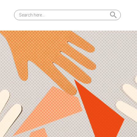
Search Button
Search
for: