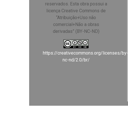
reservados. Esta obra possui a
licença Creative Commons de
“Atribuição+Uso não
comercial+Não a obras
derivadas” (BY-NC-ND)
https://creativecommons.org/licenses/by
nc-nd/2.0/br/