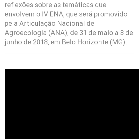
reflexões sobre as temáticas que
envolvem o IV ENA, que será promovido
pela Articulação Nacional de
Agroecologia (ANA), de 31 de maio a 3 de
junho de 2018, em Belo Horizonte (MG).