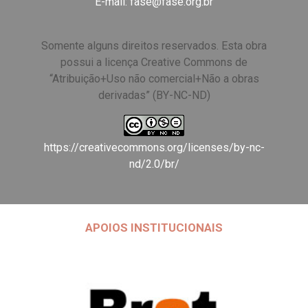
E-mail:
fase@fase.org.br
Somente alguns direitos reservados. Esta obra
possui a licença Creative Commons de
“Atribuição+Uso não comercial+Não a obras
derivadas” (BY-NC-ND)
https://creativecommons.org/licenses/by-nc-
nd/2.0/br/
APOIOS INSTITUCIONAIS