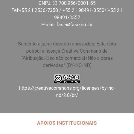
CNPJ: 33.700.956/0001-55
Tel:+55 21 2536-7350 / +55 21 98491-3550/ +55 21
98491-3557
E-mail:
fase@fase.org.br
Somente alguns direitos reservados. Esta obra
possui a licença Creative Commons de
“Atribuição+Uso não comercial+Não a obras
derivadas” (BY-NC-ND)
https://creativecommons.org/licenses/by-nc-
nd/2.0/br/
APOIOS INSTITUCIONAIS