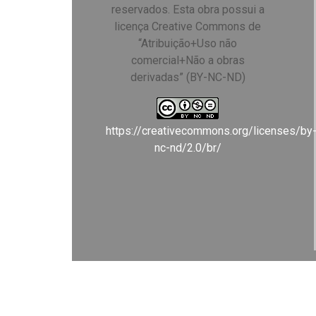
reservados. Esta obra possui a
licença Creative Commons de
“Atribuição+Uso não
comercial+Não a obras
derivadas” (BY-NC-ND)
https://creativecommons.org/licenses/by
nc-nd/2.0/br/