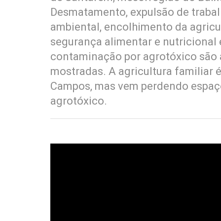
Desmatamento, expulsão de trabalh
ambiental, encolhimento da agricult
segurança alimentar e nutricional
contaminação por agrotóxico são
mostradas. A agricultura familiar
Campos, mas vem perdendo espaço p
agrotóxico.