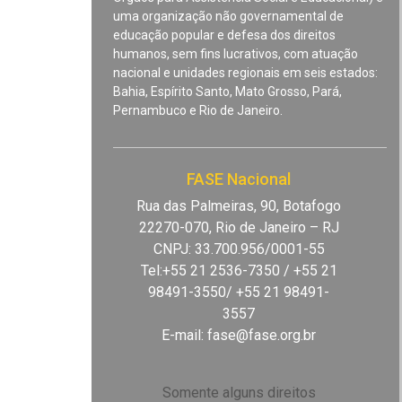
uma organização não governamental de
educação popular e defesa dos direitos
humanos, sem fins lucrativos, com atuação
nacional e unidades regionais em seis estados:
Bahia, Espírito Santo, Mato Grosso, Pará,
Pernambuco e Rio de Janeiro.
FASE Nacional
Rua das Palmeiras, 90, Botafogo
22270-070, Rio de Janeiro – RJ
CNPJ: 33.700.956/0001-55
Tel:+55 21 2536-7350 / +55 21
98491-3550/ +55 21 98491-
3557
E-mail:
fase@fase.org.br
Somente alguns direitos