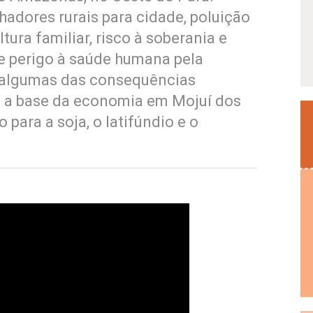
adores rurais para cidade, poluição
ura familiar, risco à soberania e
 e perigo à saúde humana pela
 algumas das consequências
 é a base da economia em Mojuí dos
ara a soja, o latifúndio e o