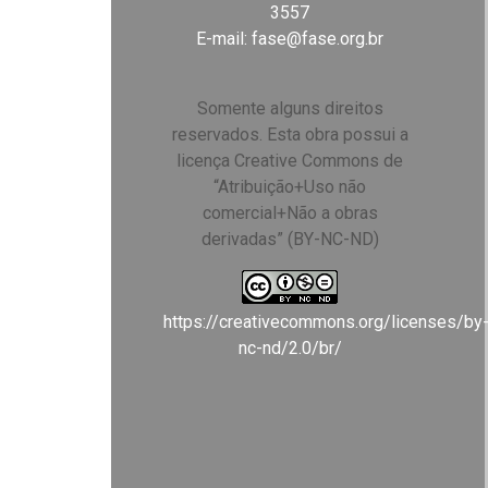
3557
E-mail:
fase@fase.org.br
Somente alguns direitos
reservados. Esta obra possui a
licença Creative Commons de
“Atribuição+Uso não
comercial+Não a obras
derivadas” (BY-NC-ND)
https://creativecommons.org/licenses/by
nc-nd/2.0/br/