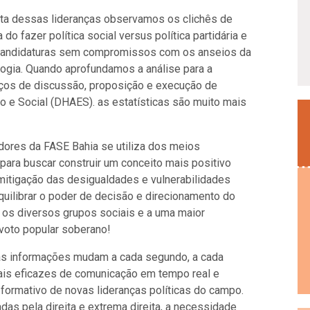
cuta dessas lideranças observamos os clichês de
do fazer política social versus política partidária e
 candidaturas sem compromissos com os anseios da
logia. Quando aprofundamos a análise para a
ços de discussão, proposição e execução de
o e Social (DHAES). as estatísticas são muito mais
adores da FASE Bahia se utiliza dos meios
para buscar construir um conceito mais positivo
mitigação das desigualdades e vulnerabilidades
quilibrar o poder de decisão e direcionamento do
e os diversos grupos sociais e a uma maior
 voto popular soberano!
as informações mudam a cada segundo, a cada
mais eficazes de comunicação em tempo real e
formativo de novas lideranças políticas do campo.
s pela direita e extrema direita, a necessidade