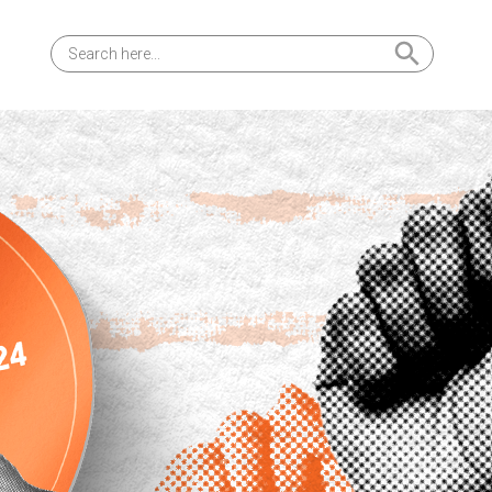
Search Button
Search
for: