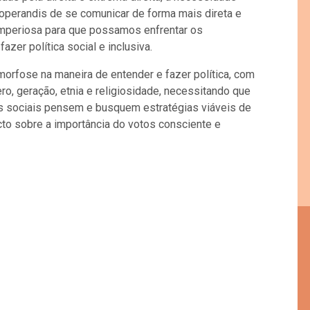
operandis de se comunicar de forma mais direta e
é imperiosa para que possamos enfrentar os
zer política social e inclusiva.
rfose na maneira de entender e fazer política, com
ro, geração, etnia e religiosidade, necessitando que
s sociais pensem e busquem estratégias viáveis de
to sobre a importância do votos consciente e