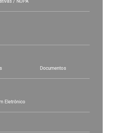
nativas / NUPA
s
Documentos
m Eletrônico