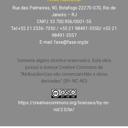
Rua das Palmeiras, 90, Botafogo 22270-070, Rio de
Janeiro – RJ
CNPJ: 33.700.956/0001-55
Tel:+55 21 2536-7350 / +55 21 98491-3550/ +55 21
98491-3557
E-mail:
fase@fase.org.br
Somente alguns direitos reservados. Esta obra
possui a licença Creative Commons de
“Atribuição+Uso não comercial+Não a obras
derivadas” (BY-NC-ND)
https://creativecommons.org/licenses/by-nc-
nd/2.0/br/