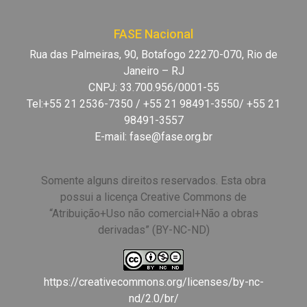
FASE Nacional
Rua das Palmeiras, 90, Botafogo 22270-070, Rio de
Janeiro – RJ
CNPJ: 33.700.956/0001-55
Tel:+55 21 2536-7350 / +55 21 98491-3550/ +55 21
98491-3557
E-mail:
fase@fase.org.br
Somente alguns direitos reservados. Esta obra
possui a licença Creative Commons de
“Atribuição+Uso não comercial+Não a obras
derivadas” (BY-NC-ND)
https://creativecommons.org/licenses/by-nc-
nd/2.0/br/